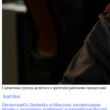
Съёмочная группа делится со зрителем рабочими процессами
​
Read More
Предыдущая
От Джейкобса до Маккуина: документальные
фильмы о легендарных дизайнерах
Следующая
Вольф Мессинг