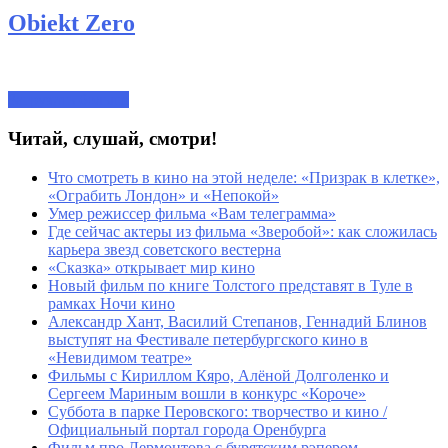
Obiekt Zero
Загрузить больше
Читай, слушай, смотри!
Что смотреть в кино на этой неделе: «Призрак в клетке»,
«Ограбить Лондон» и «Непокой»
Умер режиссер фильма «Вам телеграмма»
Где сейчас актеры из фильма «Зверобой»: как сложилась
карьера звезд советского вестерна
«Сказка» открывает мир кино
Новый фильм по книге Толстого представят в Туле в
рамках Ночи кино
Александр Хант, Василий Степанов, Геннадий Блинов
выступят на Фестивале петербургского кино в
«Невидимом театре»
Фильмы с Кириллом Кяро, Алёной Долголенко и
Сергеем Мариным вошли в конкурс «Короче»
Суббота в парке Перовского: творчество и кино /
Официальный портал города Оренбурга
Фильм про Лермонтова с бурятским рэпером