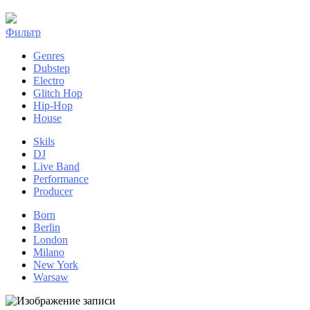
Фильтр
Genres
Dubstep
Electro
Glitch Hop
Hip-Hop
House
Skils
DJ
Live Band
Performance
Producer
Born
Berlin
London
Milano
New York
Warsaw