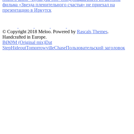
фильма «Звезда пленительного счастья» не приехал на
презентацию в Иркутск
© Copyright 2018 Meloo. Powered by
Rascals Themes
.
Handcrafted in Europe.
BØØM (Original mix)
Dat
Step
Hideout
Tomorrowville
Chase
Пользовательский заголовок