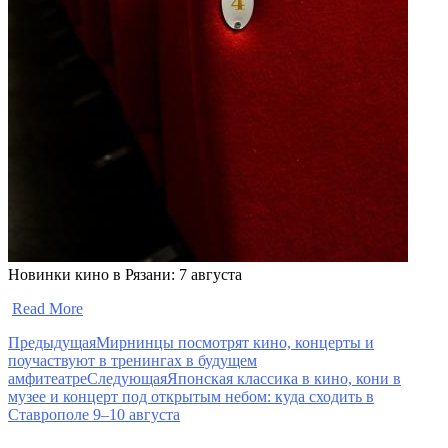
Новинки кино в Рязани: 7 августа
​
Read More
Предыдущая
Мирнинцы посмотрят кино, концерты и
поучаствуют в тренингах в будущем
амфитеатре
Следующая
Японская классика в кино, кони в
музее и концерт под открытым небом: куда сходить в
Ставрополе 9–10 августа