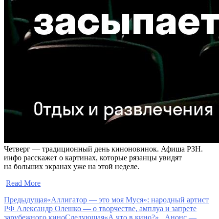
Четверг — традиционный день киноновинок. Афиша РЗН.
инфо расскажет о картинах, которые рязанцы увидят
на больших экранах уже на этой неделе.
​
Read More
Предыдущая
«Аллигатор — это моя Муся»: народный артист
РФ Александр Олешко — о творчестве, амплуа и запрете
зарубежного кино
Следующая
«А что в кино?» , Анонс —