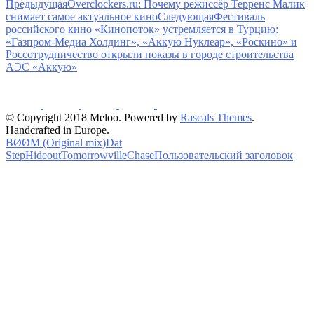
Предыдущая
Overclockers.ru: Почему режиссёр Терренс Малик
снимает самое актуальное кино
Следующая
Фестиваль
российского кино «Кинопоток» устремляется в Турцию:
«Газпром-Медиа Холдинг», «Аккую Нуклеар», «Роскино» и
Россотрудничество открыли показы в городе строительства
АЭС «Аккую»
© Copyright 2018 Meloo. Powered by
Rascals Themes
.
Handcrafted in Europe.
BØØM (Original mix)
Dat
Step
Hideout
Tomorrowville
Chase
Пользовательский заголовок