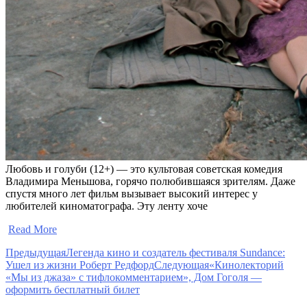
Любовь и голуби (12+) — это культовая советская комедия
Владимира Меньшова, горячо полюбившаяся зрителям. Даже
спустя много лет фильм вызывает высокий интерес у
любителей киноматографа. Эту ленту хоче
​
Read More
Предыдущая
Легенда кино и создатель фестиваля Sundance:
Ушел из жизни Роберт Редфорд
Следующая
«Кинолекторий
«Мы из джаза» с тифлокомментарием», Дом Гоголя —
оформить бесплатный билет