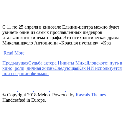
С 11 по 25 апреля в кинозале Ельцин-центра можно будет
увидеть один из самых прославленных шедевров
итальянского кинематографа. Это психологическая драма
Микеланджело Антониони «Красная пустыня». «Кра
​
Read More
Предыдущая
Судьба актера Никиты Михайловского: путь в
кино, роли, личная жизнь
Следующая
Как ИИ используется
при создании фильмов
© Copyright 2018 Meloo. Powered by
Rascals Themes
.
Handcrafted in Europe.