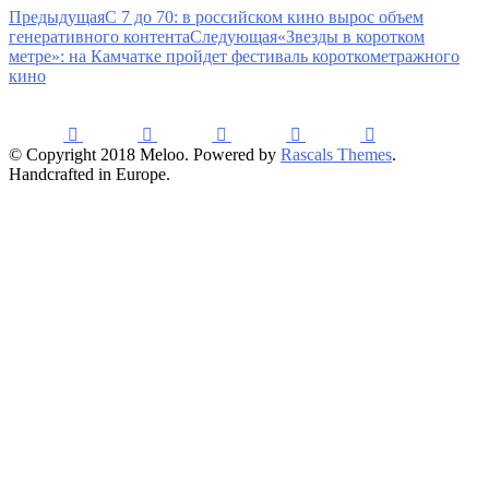
Предыдущая
С 7 до 70: в российском кино вырос объем
генеративного контента
Следующая
«Звезды в коротком
метре»: на Камчатке пройдет фестиваль короткометражного
кино
© Copyright 2018 Meloo. Powered by
Rascals Themes
.
Handcrafted in Europe.