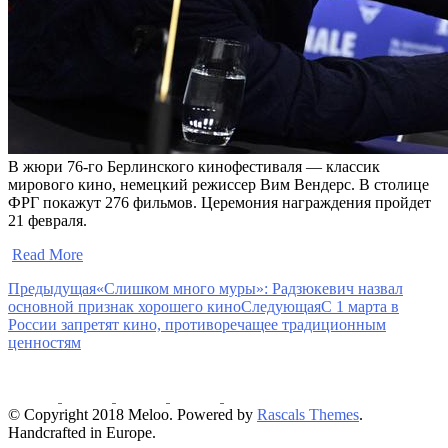
В жюри 76-го Берлинского кинофестиваля — классик
мирового кино, немецкий режиссер Вим Вендерс. В столице
ФРГ покажут 276 фильмов. Церемония награждения пройдет
21 февраля.
​
Read More
Предыдущая
«Слишком много муры»: Радзюкевич назвал
основной признак хорошего кино
Следующая
С 1 марта в
России запретят кино, противоречащее традиционным
ценностям
© Copyright 2018 Meloo. Powered by
Rascals Themes
.
Handcrafted in Europe.