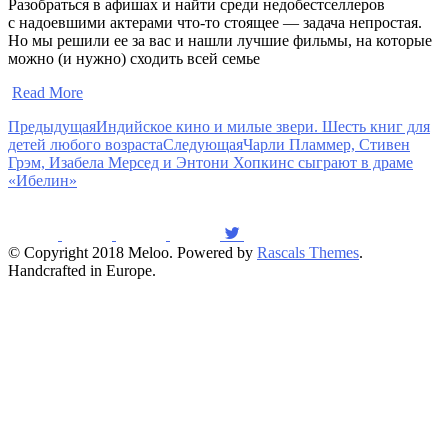
Разобраться в афишах и найти среди недобестселлеров
с надоевшими актерами что-то стоящее — задача непростая.
Но мы решили ее за вас и нашли лучшие фильмы, на которые
можно (и нужно) сходить всей семье
​
Read More
Предыдущая
Индийское кино и милые звери. Шесть книг для
детей любого возраста
Следующая
Чарли Пламмер, Стивен
Грэм, Изабела Мерсед и Энтони Хопкинс сыграют в драме
«Ибелин»
© Copyright 2018 Meloo. Powered by
Rascals Themes
.
Handcrafted in Europe.