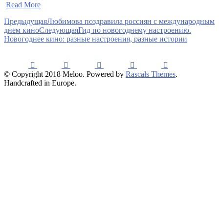
​
Read More
Предыдущая
Любимова поздравила россиян с международным
днем кино
Следующая
Гид по новогоднему настроению.
Новогоднее кино: разные настроения, разные истории
© Copyright 2018 Meloo. Powered by
Rascals Themes
.
Handcrafted in Europe.