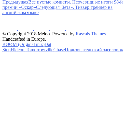
Предыдущая
Все пустые комнаты. Неочевидные итоги 98-й
премии «Оскар»
Следующая
«Зета». Тизвер-трейлер на
английском языке
© Copyright 2018 Meloo. Powered by
Rascals Themes
.
Handcrafted in Europe.
BØØM (Original mix)
Dat
Step
Hideout
Tomorrowville
Chase
Пользовательский заголовок