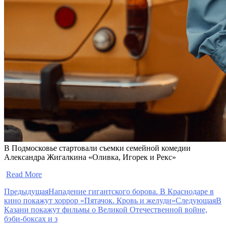
В Подмосковье стартовали съемки семейной комедии
Александра Жигалкина «Оливка, Игорек и Рекс»
​
Read More
Предыдущая
Нападение гигантского борова. В Краснодаре в
кино покажут хоррор «Пятачок. Кровь и желуди»
Следующая
В
Казани покажут фильмы о Великой Отечественной войне,
бэби-боксах и з