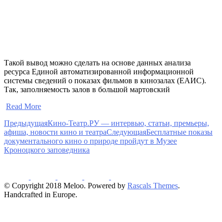
Такой вывод можно сделать на основе данных анализа
ресурса Единой автоматизированной информационной
системы сведений о показах фильмов в кинозалах (ЕАИС).
Так, заполняемость залов в большой мартовский
​
Read More
Предыдущая
Кино-Театр.РУ — интервью, статьи, премьеры,
афиша, новости кино и театра
Следующая
Бесплатные показы
документального кино о природе пройдут в Музее
Кроноцкого заповедника
© Copyright 2018 Meloo. Powered by
Rascals Themes
.
Handcrafted in Europe.