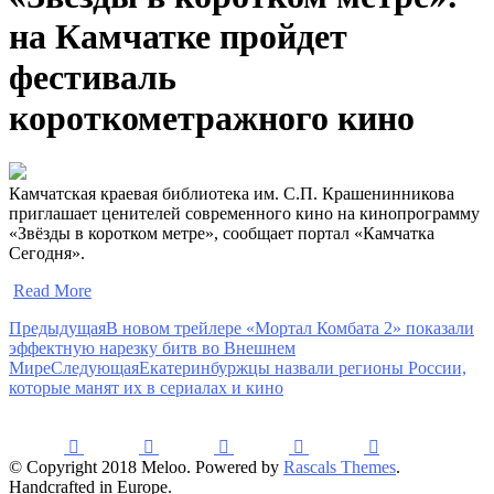
на Камчатке пройдет
фестиваль
короткометражного кино
Камчатская краевая библиотека им. С.П. Крашенинникова
приглашает ценителей современного кино на кинопрограмму
«Звёзды в коротком метре», сообщает портал «Камчатка
Сегодня».
​
Read More
Предыдущая
В новом трейлере «Мортал Комбата 2» показали
эффектную нарезку битв во Внешнем
Мире
Следующая
Екатеринбуржцы назвали регионы России,
которые манят их в сериалах и кино
© Copyright 2018 Meloo. Powered by
Rascals Themes
.
Handcrafted in Europe.