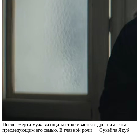
После смерти мужа женщина сталкивается с древним злом,
преследующим его семью. В главной роли — Сухейла Якуб