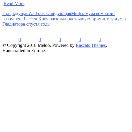
​
Read More
Предыдущая
Wall posts
Следующая
Миф о мужском кино
разрушен: Рассел Кроу раскрыл настоящую причину триумфа
Гладиатора спустя годы
© Copyright 2018 Meloo. Powered by
Rascals Themes
.
Handcrafted in Europe.