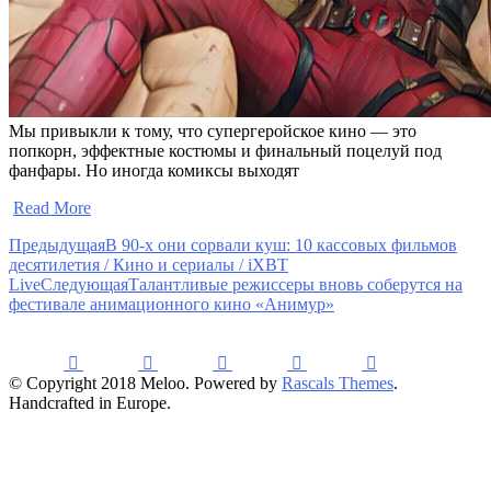
Мы привыкли к тому, что супергеройское кино — это
попкорн, эффектные костюмы и финальный поцелуй под
фанфары. Но иногда комиксы выходят
​
Read More
Предыдущая
В 90-х они сорвали куш: 10 кассовых фильмов
десятилетия / Кино и сериалы / iXBT
Live
Следующая
Талантливые режиссеры вновь соберутся на
фестивале анимационного кино «Анимур»
© Copyright 2018 Meloo. Powered by
Rascals Themes
.
Handcrafted in Europe.