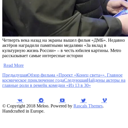
Четверть века назад на экраны вышел фильм «ДМБ». Недавно
актёров наградили памятными медалями «За вклад в
культурную жизнь России» – в честь юбилея картины. Metro
рассказывает самые интересные истории
​
Read More
Предыдущая
Обзор фильма «Проект «Конец света»». Главное
космическое приключение года
Следующая
Найдены актеры на
главные роли в ремейк комедии «Из 13 в 30»
© Copyright 2018 Meloo. Powered by
Rascals Themes
.
Handcrafted in Europe.