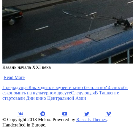
Казань начала XXI века
​
Read More
Предыдущая
Как ходить в музеи и кино бесплатно? 4 способа
сэкономить на культурном досуге
Следующая
В Ташкенте
стартовали Дни кино Центральной Азии
© Copyright 2018 Meloo. Powered by
Rascals Themes
.
Handcrafted in Europe.