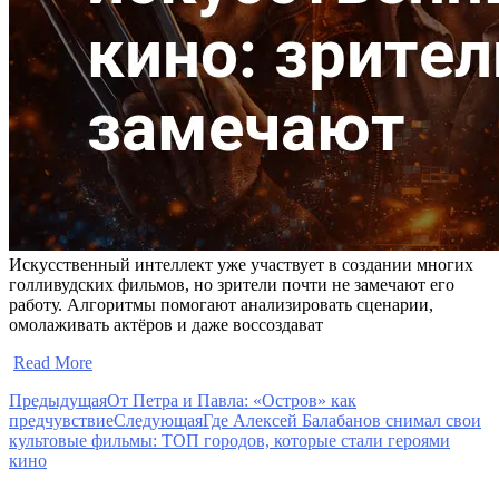
Искусственный интеллект уже участвует в создании многих
голливудских фильмов, но зрители почти не замечают его
работу. Алгоритмы помогают анализировать сценарии,
омолаживать актёров и даже воссоздават
​
Read More
Предыдущая
От Петра и Павла: «Остров» как
предчувствие
Следующая
Где Алексей Балабанов снимал свои
культовые фильмы: ТОП городов, которые стали героями
кино