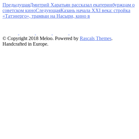
Предыдущая
Дмитрий Харатьян рассказал екатеринбуржцам о
советском кино
Следующая
Казань начала XXI века: стройка
«Татэнерго», трамваи на Насыри, кино в
© Copyright 2018 Meloo. Powered by
Rascals Themes
.
Handcrafted in Europe.