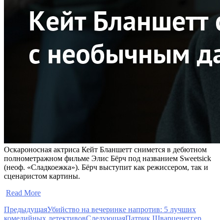
Оскароносная актриса Кейт Бланшетт снимется в дебютном
полнометражном фильме Элис Бёрч под названием Sweetsick
(неоф. «Сладкоежка»). Бёрч выступит как режиссером, так и
сценаристом картины.
​
Read More
Предыдущая
Убийство на вечеринке напротив: 5 лучших
комедийных детективов
Следующая
Патрик Шварценеггер