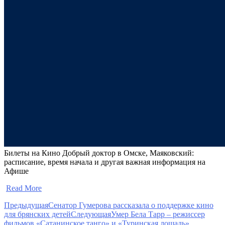
Билеты на Кино Добрый доктор в Омске, Маяковский:
расписание, время начала и другая важная информация на
Афише
​
Read More
Предыдущая
Сенатор Гумерова рассказала о поддержке кино
для брянских детей
Следующая
Умер Бела Тарр – режиссер
фильмов «Сатанинское танго» и «Туринская лошадь»