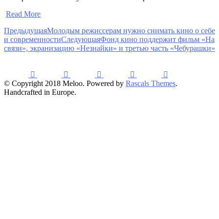
​
Read More
Предыдущая
Молодым режиссерам нужно снимать кино о себе
и современности
Следующая
Фонд кино поддержит фильм «На
связи», экранизацию «Незнайки» и третью часть «Чебурашки»
© Copyright 2018 Meloo. Powered by
Rascals Themes
.
Handcrafted in Europe.