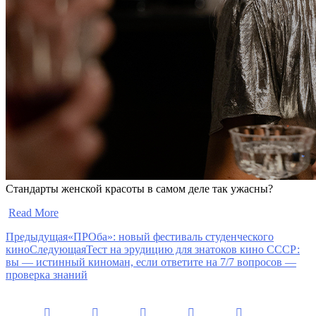
Стандарты женской красоты в самом деле так ужасны?
​
Read More
Предыдущая
«ПРОба»: новый фестиваль студенческого
кино
Следующая
Тест на эрудицию для знатоков кино СССР:
вы — истинный киноман, если ответите на 7/7 вопросов —
проверка знаний