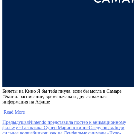
Билеты на Кино Я бы тебя пнула, если бы могла в Самаре,
#ёкино: расписание, время начала и другая важная
информация на Афише
​
Read More
Предыдущая
Nintendo представила постер к анимационному
фильму «Галактика Супер Марио в кино»
Следующая
Люди
сильнее волшебников: как на Ленфильме снимали «Чудо-