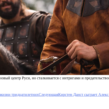
новый центр Руси, но сталкивается с интригами и предательств
й жизни тридцатилетних
Следующая
Кирстен Данст сыграет Алекс 