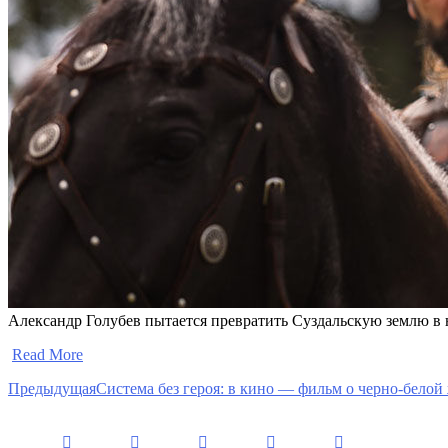
Александр Голубев пытается превратить Суздальскую землю в 
​
Read More
Предыдущая
Система без героя: в кино — фильм о черно-бело