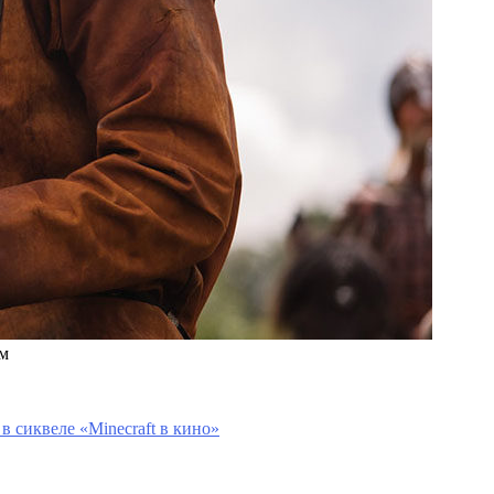
ом
в сиквеле «Minecraft в кино»