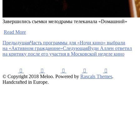
Завершились съемки мелодрамы телеканала «Dомашний»
​
Read More
Предыдущая
Часть программы для «Ночи кино» выбрали
на «Активном гражданине»
Следующая
Вуди Аллен ответил
на критику после его участия в Московской неделе кино
© Copyright 2018 Meloo. Powered by
Rascals Themes
.
Handcrafted in Europe.