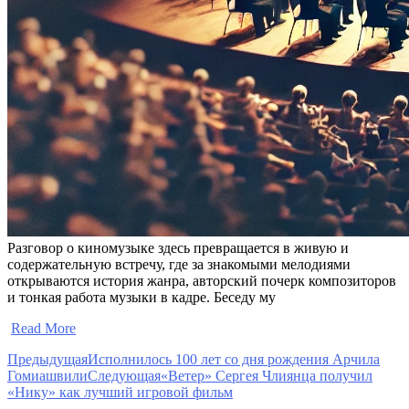
Разговор о киномузыке здесь превращается в живую и
содержательную встречу, где за знакомыми мелодиями
открываются история жанра, авторский почерк композиторов
и тонкая работа музыки в кадре. Беседу му
​
Read More
Предыдущая
Исполнилось 100 лет со дня рождения Арчила
Гомиашвили
Следующая
«Ветер» Сергея Члиянца получил
«Нику» как лучший игровой фильм