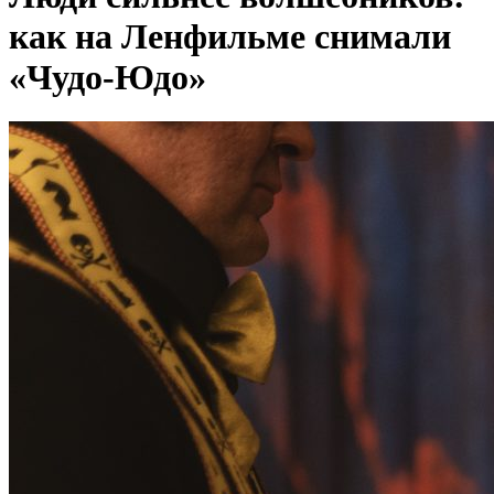
как на Ленфильме снимали
«Чудо-Юдо»