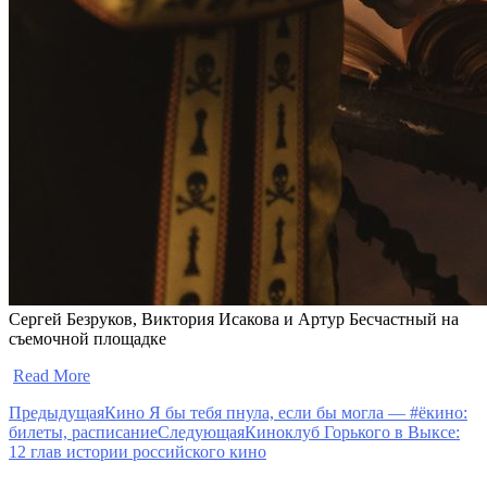
Сергей Безруков, Виктория Исакова и Артур Бесчастный на
съемочной площадке
​
Read More
Предыдущая
Кино Я бы тебя пнула, если бы могла — #ёкино:
билеты, расписание
Следующая
Киноклуб Горького в Выксе:
12 глав истории российского кино