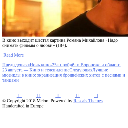
В кино выходит шестая картина Романа Михайлова «Надо
снимать фильмы о любви» (18+).
​
Read More
Предыдущая
«Ночь кино-25» пройдёт в Воронеже и области
23 августа — Кино и телевидение
Следующая
Лучшие
мюзиклы в кино: экранизация бродвейских хитов с песнями и
танцами
© Copyright 2018 Meloo. Powered by
Rascals Themes
.
Handcrafted in Europe.