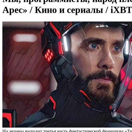
Арес» / Кино и сериалы / iXBT
На экраны выходит третья часть фантастической франшизы «Тр