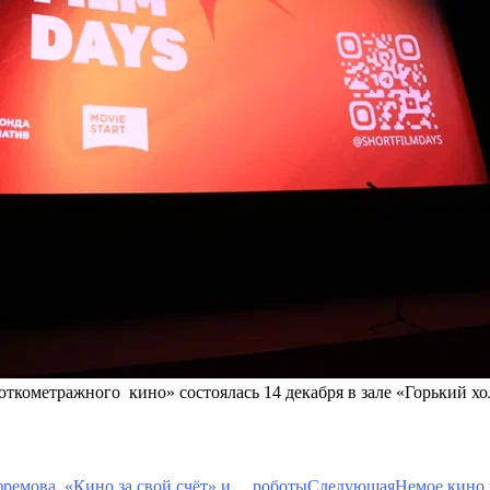
кометражного кино» состоялась 14 декабря в зале «Горький хо
ремова, «Кино за свой счёт» и… роботы
Следующая
Немое кино 