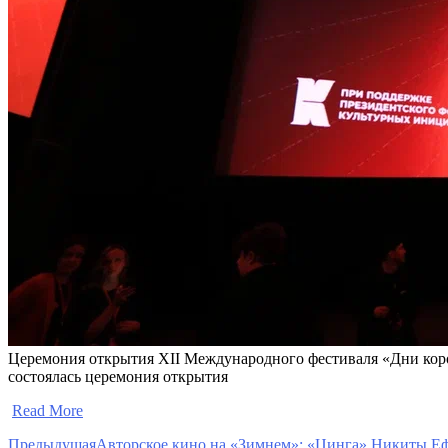
Церемония открытия XII Международного фестиваля «Дни корот
состоялась церемония открытия
​
Read More
Предыдущая
Авторское кино на «Зимнем»: «Цинга» Никиты Еф