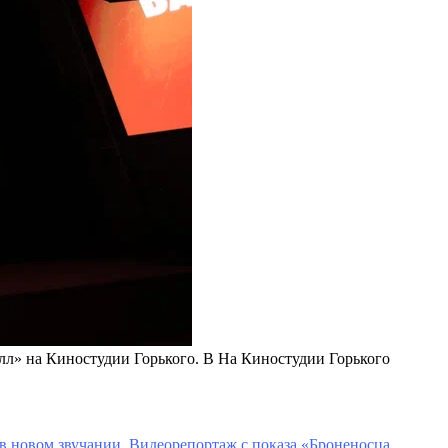
лл» на Киностудии Горького. В На Киностудии Горького
в новом звучании. Видеорепортаж с показа «Броненосца