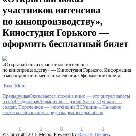
участников интенсива
по кинопроизводству»,
Киностудия Горького —
оформить бесплатный билет
«Открытый показ участников интенсива
по кинопроизводству» — Киностудия Горького. Информация
о мероприятии и месте проведения. Оформление билета.
​
Read More
Предыдущая
Оказывается, поход в кино — это ритуал заботы
о себе
Следующая
Лермонтов — рэпер Хаски, Пушкин —
солдат, Пореченков — «лютейший ВСУшник». На какие
сюжеты сейчас ищут средства режиссеры: обзор
© Copyright 2018 Meloo. Powered by
Rascals Themes
.