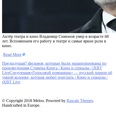
Актёр театра и кино Владимир Симонов умер в возрасте 68
лет. Вспоминаем его работу в театре и самые яркие роли в
кино.
​
Read More
Предыдущая
7 фильмов, которые были экранизированы по
произведениям Стивена Кинга / Кино и сериалы / iXBT
Live
Следующая
«Голосовой помощник» — русский хоррор об
умной колонке, которая любит поиграть / Кино и сериалы /
iXBT Live
© Copyright 2018 Meloo. Powered by
Rascals Themes
.
Handcrafted in Europe.