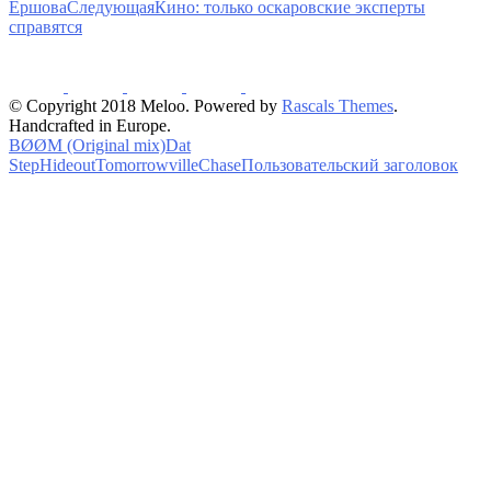
Ершова
Следующая
Кино: только оскаровские эксперты
справятся
© Copyright 2018 Meloo. Powered by
Rascals Themes
.
Handcrafted in Europe.
BØØM (Original mix)
Dat
Step
Hideout
Tomorrowville
Chase
Пользовательский заголовок