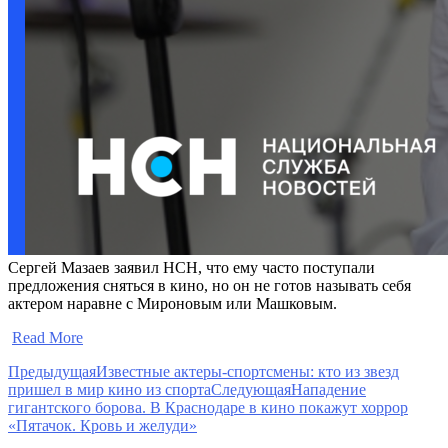
Сергей Мазаев заявил НСН, что ему часто поступали
предложения сняться в кино, но он не готов называть себя
актером наравне с Мироновым или Машковым.
​
Read More
Предыдущая
Известные актеры-спортсмены: кто из звезд
пришел в мир кино из спорта
Следующая
Нападение
гигантского борова. В Краснодаре в кино покажут хоррор
«Пятачок. Кровь и желуди»