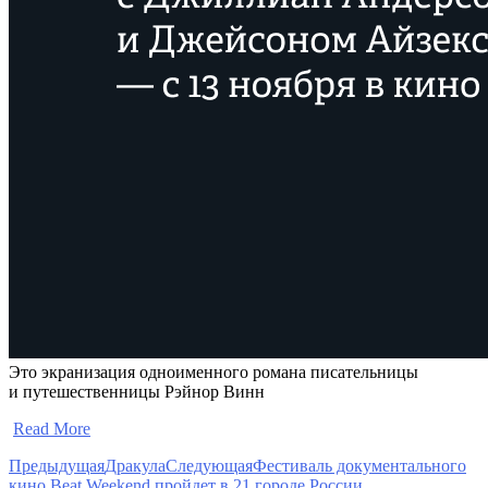
Это экранизация одноименного романа писательницы
и путешественницы Рэйнор Винн
​
Read More
Предыдущая
Дракула
Следующая
Фестиваль документального
кино Beat Weekend пройдет в 21 городе России