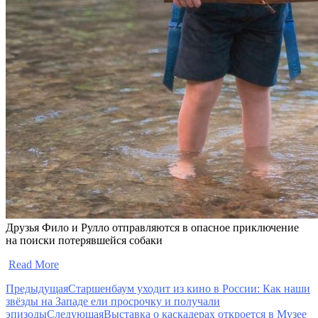
Друзья Фило и Рулло отправляются в опасное приключение
на поиски потерявшейся собаки
​
Read More
Предыдущая
Старшенбаум уходит из кино в России: Как наши
звёзды на Западе ели просрочку и получали
эпизоды
Следующая
Выставка о каскадерах откроется в Музее