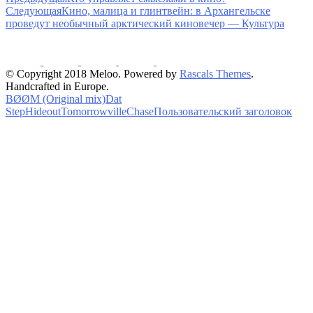
Следующая
Кино, малица и глинтвейн: в Архангельске
проведут необычный арктический киновечер — Культура
© Copyright 2018 Meloo. Powered by
Rascals Themes
.
Handcrafted in Europe.
BØØM (Original mix)
Dat
Step
Hideout
Tomorrowville
Chase
Пользовательский заголовок