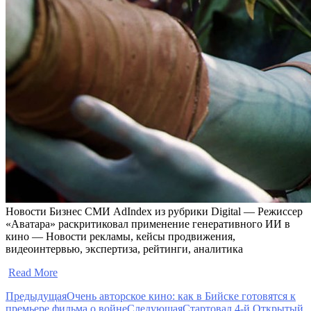
Новости Бизнес СМИ AdIndex из рубрики Digital — Режиссер
«Аватара» раскритиковал применение генеративного ИИ в
кино — Новости рекламы, кейсы продвижения,
видеоинтервью, экспертиза, рейтинги, аналитика
​
Read More
Предыдущая
Очень авторское кино: как в Бийске готовятся к
премьере фильма о войне
Следующая
Стартовал 4-й Открытый