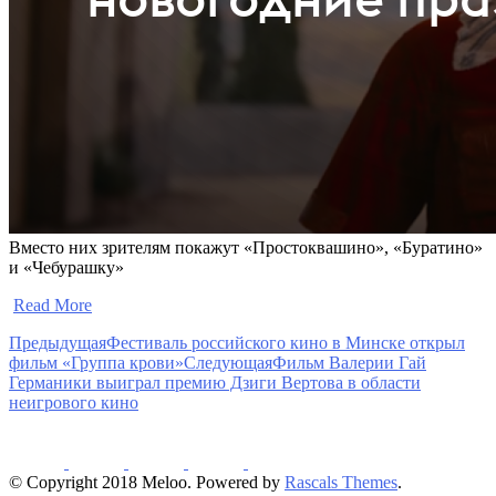
Вместо них зрителям покажут «Простоквашино», «Буратино»
и «Чебурашку»
​
Read More
Предыдущая
Фестиваль российского кино в Минске открыл
фильм «Группа крови»
Следующая
Фильм Валерии Гай
Германики выиграл премию Дзиги Вертова в области
неигрового кино
© Copyright 2018 Meloo. Powered by
Rascals Themes
.