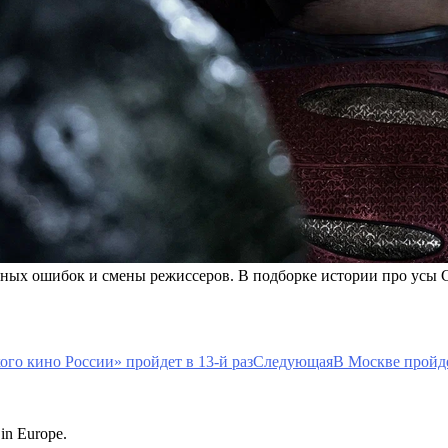
нных ошибок и смены режиссеров. В подборке истории про усы 
ого кино России» пройдет в 13-й раз
Следующая
В Москве пройд
 in Europe.