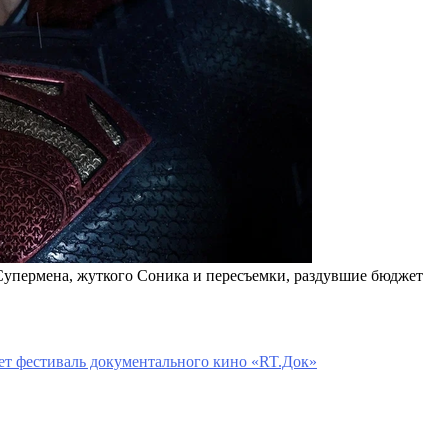
Супермена, жуткого Соника и пересъемки, раздувшие бюджет
ет фестиваль документального кино «RT.Док»