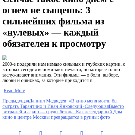
огнем не сыщешь: 3
сильнейших фильма из
«нулевых» — каждый
обязателен к просмотру
2000-е подарили нам немало сильных и глубоких картин, о
которых сегодня вспоминают нечасто, но которые точно
заслуживают внимания. Эти фильмы — о боли, выборе,
любви и ошибках, за которые приходится п
​
Read More
Предыдущая
Даниил Медведев: «В кино меня могли бы
сыграть Тарантино и Иван Янковский»
Следующая
Вместо
витражей и афиш — груды бетона. Как легендарный Дом
кино в центре Москвы превращается в руины: фото