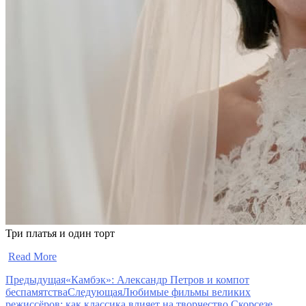
Три платья и один торт
​
Read More
Предыдущая
«Камбэк»: Александр Петров и компот
беспамятства
Следующая
Любимые фильмы великих
режиссёров: как классика влияет на творчество Скорсезе,