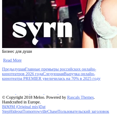
Бизнес для души
​
Read More
Предыдущая
Главные премьеры российских онлайн-
кинотеатров 2026 года
Следующая
Выручка онлайн-
кинотеатра PREMIER увеличилась на 70% в 2025 году
© Copyright 2018 Meloo. Powered by
Rascals Themes
.
Handcrafted in Europe.
BØØM (Original mix)
Dat
Step
Hideout
Tomorrowville
Chase
Пользовательский заголовок