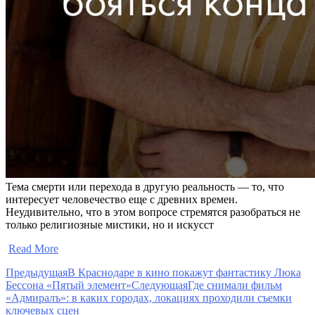
Тема смерти или перехода в другую реальность — то, что
интересует человечество еще с древних времен.
Неудивительно, что в этом вопросе стремятся разобраться не
только религиозные мистики, но и искусст
​
Read More
Предыдущая
В Краснодаре в кино покажут фантастику Люка
Бессона «Пятый элемент»
Следующая
Где снимали фильм
«Адмиралъ»: в каких городах, локациях проходили съемки
ключевых сцен