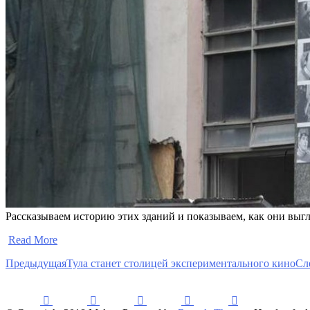
Рассказываем историю этих зданий и показываем, как они выг
​
Read More
Предыдущая
Тула станет столицей экспериментального кино
Сл