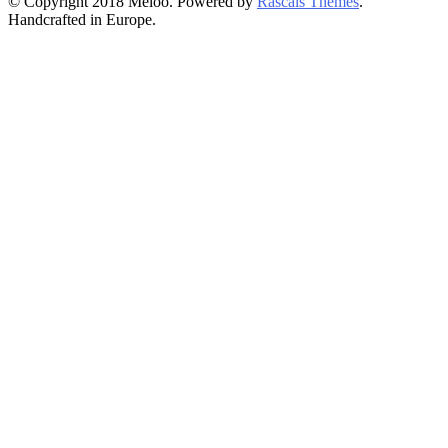
© Copyright 2018 Meloo. Powered by
Rascals Themes
.
Handcrafted in Europe.